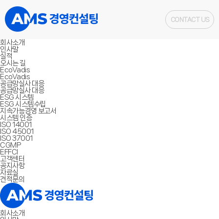
CONTACT US
회사소개
인사말
실적
오시는 길
EcoVadis
EcoVadis
공급망실사 대응
공급망실사 대응
ESG 시스템
ESG 시스템수립
지속가능경영 보고서
시스템 인증
ISO 14001
ISO 45001
ISO 37001
CGMP
EFFCI
고객센터
공지사항
자료실
견적문의
회사소개