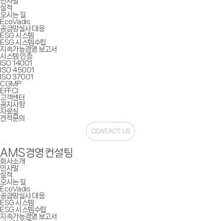
인사말
실적
오시는 길
EcoVadis
공급망실사 대응
ESG 시스템
ESG 시스템수립
지속가능경영 보고서
시스템 인증
ISO 14001
ISO 45001
ISO 37001
CGMP
EFFCI
고객센터
공지사항
자료실
견적문의
CONTACT US
AMS경영컨설팅
회사소개
인사말
실적
오시는 길
EcoVadis
공급망실사 대응
ESG 시스템
ESG 시스템수립
지속가능경영 보고서