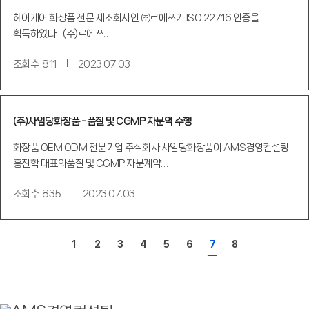
헤어캐어 화장품 전문 제조회사인 ㈜르에쓰가 ISO 22716 인증을
획득하였다. (주)르에쓰…
조회수
811
2023.07.03
(주)사임당화장품 - 품질 및 CGMP 자문역 수행
화장품 OEM·ODM 전문기업 주식회사 사임당화장품이 AMS경영컨설팅
홍진학 대표와품질 및 CGMP 자문계약…
조회수
835
2023.07.03
1
2
3
4
5
6
7
8