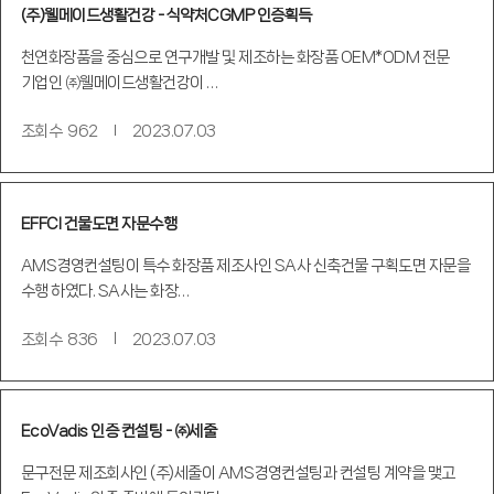
(주)웰메이드생활건강 - 식약처CGMP 인증획득
천연화장품을 중심으로 연구개발 및 제조하는 화장품 OEM*ODM 전문
기업인 ㈜웰메이드생활건강이 …
조회수
962
2023.07.03
EFFCI 건물도면 자문수행
AMS경영컨설팅이 특수 화장품 제조사인 SA사 신축건물 구획도면 자문을
수행 하였다. SA사는 화장…
조회수
836
2023.07.03
EcoVadis 인증 컨설팅 - ㈜세줄
문구전문 제조회사인 (주)세줄이 AMS경영컨설팅과 컨설팅 계약을 맺고