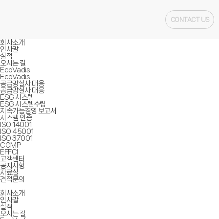
CONTACT US
회사소개
인사말
실적
오시는 길
EcoVadis
EcoVadis
공급망실사 대응
공급망실사 대응
ESG 시스템
ESG 시스템수립
지속가능경영 보고서
시스템 인증
ISO 14001
ISO 45001
ISO 37001
CGMP
EFFCI
고객센터
공지사항
자료실
견적문의
회사소개
인사말
실적
오시는 길