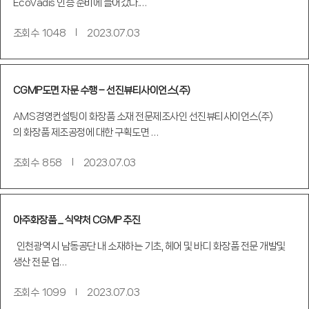
EcoVadis 인증 준비에 들어갔다.…
조회수
1048
2023.07.03
CGMP도면 자문 수행 – 선진뷰티사이언스(주)
AMS경영컨설팅이 화장품 소재 전문제조사인 선진뷰티사이언스(주)
의 화장품 제조공정에 대한 구획도면 …
조회수
858
2023.07.03
아주화장품 _ 식약처 CGMP 추진
인천광역시 남동공단 내 소재하는 기초, 헤어 및 바디 화장품 전문 개발및
생산 전문 업…
조회수
1099
2023.07.03