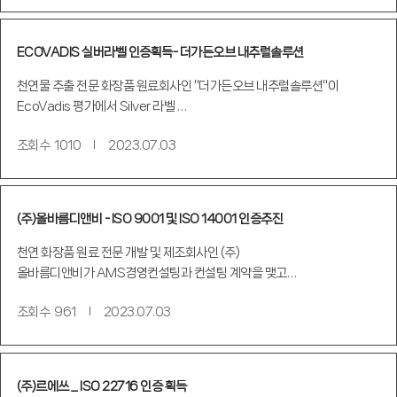
ECOVADIS 실버라벨 인증획득- 더가든오브 내추럴솔루션
천연물 추출 전문 화장품 원료회사인 "더가든오브 내추럴솔루션"이
EcoVadis 평가에서 Silver 라벨 …
조회수
1010
2023.07.03
(주)올바름디앤비 - ISO 9001 및 ISO 14001 인증추진
천연 화장품 원료 전문 개발 및 제조회사인 (주)
올바름디앤비가 AMS경영컨설팅과 컨설팅 계약을 맺고…
조회수
961
2023.07.03
(주)르에쓰 _ ISO 22716 인증 획득